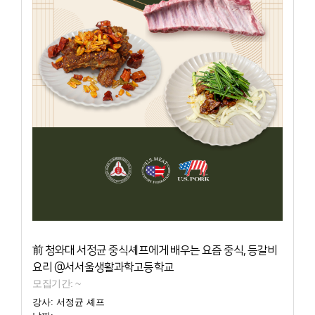
前 청와대 서정균 중식셰프에게 배우는 요즘 중식, 등갈비
요리 @서서울생활과학고등학교
모집기간: ~
강사: 서정균 셰프