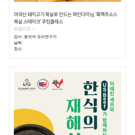
미국산 돼지고기 목살로 만드는 파인다이닝, ‘흑맥주소스
목살 스테이크’ 쿠킹클래스
모집기간: ~
강사: 윤지아 요리연구가
날짜:
장소: