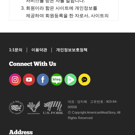
서비스를 받는 자를 말합니다.
회원이라 함은 사이트에 개인정보를
제공하여 회원등록을 한 자로서, 사이트의
정보를 지속적으로 제공받으며, 서비스를
계속적으로 이용할 수 있는 자를 말합니다.
비회원이라 함은 회원에 가입하지 않고
서비스를 이용하는 자를 말합니다.
|
|
1:1문의
이용약관
개인정보보호정책
회원ID란 회원 식별과 서비스 이용을 위하여
회원임을 확인하고 회원 자신의 비밀보호를
위해 회원자신이 선정하고 협회가 승인하는
문자와 숫자의 조합을 말합니다.
비밀번호란 부여 받은 회원ID와 일치된
회원임을 확인하고 자신의 비밀 보호를 위해
회원이 설정한 문자와 숫자의 조합을
대표 : 양지혜
고유번호 : 903-84-
말합니다.
00558
ⓒ Copyright AmericanMeatStory, All
해지란 회원이 서비스 사용 후 이용계약을
Rights Reserved
해약하는 것을 말합니다.
개인정보란 생존하는 개인에 관한 정보로서