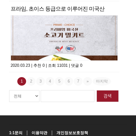
프라임, 초이스 등급으로 이루어진 미국산
소고기 밀키트 소개
2020.03.23
|
추천 0
|
조회 11031
|
댓글 0
1
2
3
4
5
6
7
»
마지막
검색
|
|
1:1문의
이용약관
개인정보보호정책