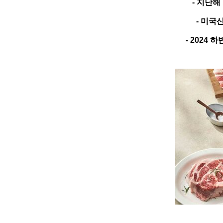
-
지난해 
-
미국산
- 2024
하반