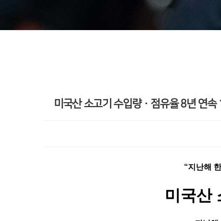
미국산 소고기 수입량·점유율 8년 연속 1
“지난해 
미국산 