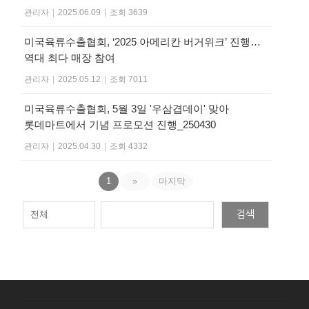
관리자
|
2025.06.09
|
조회 3639
미국육류수출협회, ‘2025 아메리칸 버거위크’ 진행…
역대 최다 매장 참여
관리자
|
2025.05.12
|
조회 7011
미국육류수출협회, 5월 3일 '우삼겹데이' 맞아
롯데마트에서 기념 프로모션 진행_250430
관리자
|
2025.04.30
|
조회 4332
1
»
마지막
검색