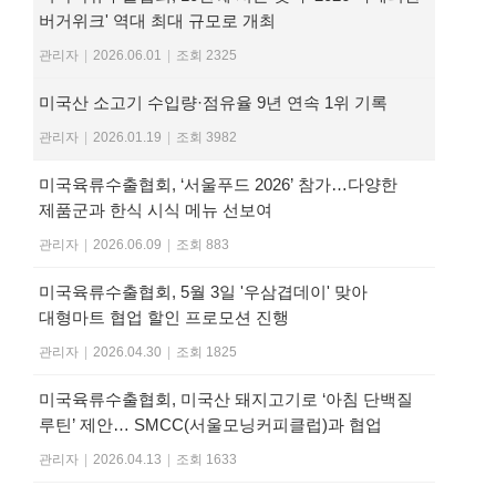
버거위크' 역대 최대 규모로 개최
관리자
|
2026.06.01
|
조회 2325
미국산 소고기 수입량·점유율 9년 연속 1위 기록
관리자
|
2026.01.19
|
조회 3982
미국육류수출협회, ‘서울푸드 2026’ 참가…다양한
제품군과 한식 시식 메뉴 선보여
관리자
|
2026.06.09
|
조회 883
미국육류수출협회, 5월 3일 '우삼겹데이' 맞아
대형마트 협업 할인 프로모션 진행
관리자
|
2026.04.30
|
조회 1825
미국육류수출협회, 미국산 돼지고기로 ‘아침 단백질
루틴’ 제안… SMCC(서울모닝커피클럽)과 협업
관리자
|
2026.04.13
|
조회 1633