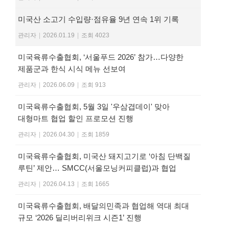
미국산 소고기 수입량·점유율 9년 연속 1위 기록
관리자
|
2026.01.19
|
조회 4023
미국육류수출협회, ‘서울푸드 2026’ 참가…다양한
제품군과 한식 시식 메뉴 선보여
관리자
|
2026.06.09
|
조회 913
미국육류수출협회, 5월 3일 '우삼겹데이' 맞아
대형마트 협업 할인 프로모션 진행
관리자
|
2026.04.30
|
조회 1859
미국육류수출협회, 미국산 돼지고기로 ‘아침 단백질
루틴’ 제안… SMCC(서울모닝커피클럽)과 협업
관리자
|
2026.04.13
|
조회 1665
미국육류수출협회, 배달의민족과 협업해 역대 최대
규모 ‘2026 딜리버리위크 시즌1’ 진행