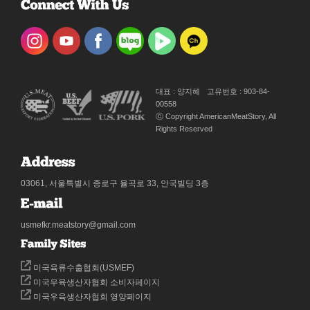
대표 : 양지혜
고유번호 : 903-84-
00558
ⓒ Copyright AmericanMeatStory, All
Rights Reserved
03061, 서울특별시 종로구 율곡로 33, 안국빌딩 3층
usmefkr.meatstory@gmail.com
미국육류수출협회(USMEF)
미국우육생산자협회 소비자페이지
미국우육생산자협회 영양페이지