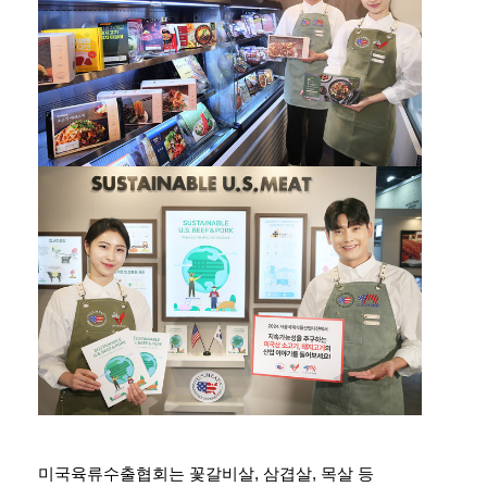
미국육류수출협회는 꽃갈비살, 삼겹살, 목살 등