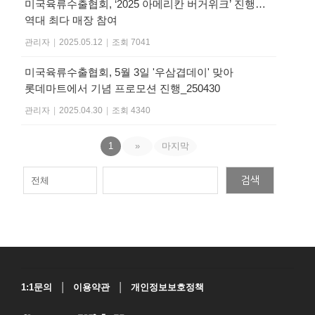
미국육류수출협회, ‘2025 아메리칸 버거위크’ 진행…
역대 최다 매장 참여
관리자
|
2025.05.12
|
조회 7041
미국육류수출협회, 5월 3일 '우삼겹데이' 맞아
롯데마트에서 기념 프로모션 진행_250430
관리자
|
2025.04.30
|
조회 4340
1
»
마지막
검색
|
|
1:1문의
이용약관
개인정보보호정책