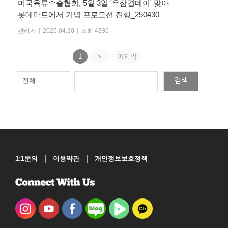
미국육류수출협회, 5월 3일 '우삼겹데이' 맞아
롯데마트에서 기념 프로모션 진행_250430
관리자
|
2025.04.30
|
조회 4336
1
»
마지막
검색
|
|
1:1문의
이용약관
개인정보보호정책