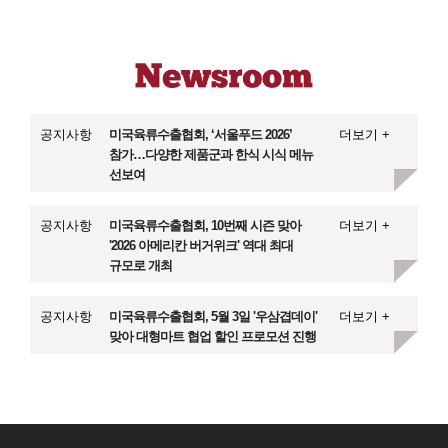
공지사항
미국육류수출협회, ‘서울푸드 2026’
더보기 +
참가…다양한 제품군과 한식 시식 메뉴
선보여
공지사항
미국육류수출협회, 10번째 시즌 맞아
더보기 +
'2026 아메리칸 버거위크' 역대 최대
규모로 개최
공지사항
미국육류수출협회, 5월 3일 '우삼겹데이'
더보기 +
맞아 대형마트 협업 할인 프로모션 진행