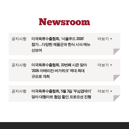
공지사항
미국육류수출협회, ‘서울푸드 2026’
더보기 +
참가…다양한 제품군과 한식 시식 메뉴
선보여
공지사항
미국육류수출협회, 10번째 시즌 맞아
더보기 +
'2026 아메리칸 버거위크' 역대 최대
규모로 개최
공지사항
미국육류수출협회, 5월 3일 '우삼겹데이'
더보기 +
맞아 대형마트 협업 할인 프로모션 진행