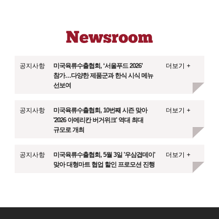
공지사항
미국육류수출협회, ‘서울푸드 2026’
더보기 +
참가…다양한 제품군과 한식 시식 메뉴
선보여
공지사항
미국육류수출협회, 10번째 시즌 맞아
더보기 +
'2026 아메리칸 버거위크' 역대 최대
규모로 개최
공지사항
미국육류수출협회, 5월 3일 '우삼겹데이'
더보기 +
맞아 대형마트 협업 할인 프로모션 진행