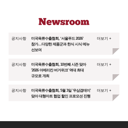
공지사항
미국육류수출협회, ‘서울푸드 2026’
더보기 +
참가…다양한 제품군과 한식 시식 메뉴
선보여
공지사항
미국육류수출협회, 10번째 시즌 맞아
더보기 +
'2026 아메리칸 버거위크' 역대 최대
규모로 개최
공지사항
미국육류수출협회, 5월 3일 '우삼겹데이'
더보기 +
맞아 대형마트 협업 할인 프로모션 진행