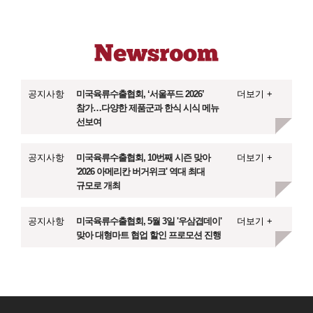
공지사항
미국육류수출협회, ‘서울푸드 2026’
더보기 +
참가…다양한 제품군과 한식 시식 메뉴
선보여
공지사항
미국육류수출협회, 10번째 시즌 맞아
더보기 +
'2026 아메리칸 버거위크' 역대 최대
규모로 개최
공지사항
미국육류수출협회, 5월 3일 '우삼겹데이'
더보기 +
맞아 대형마트 협업 할인 프로모션 진행