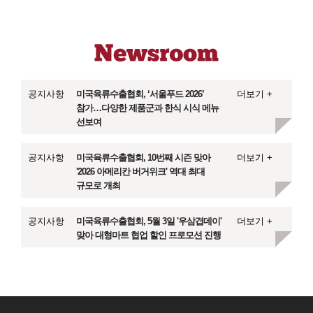
공지사항
미국육류수출협회, ‘서울푸드 2026’
더보기 +
참가…다양한 제품군과 한식 시식 메뉴
선보여
공지사항
미국육류수출협회, 10번째 시즌 맞아
더보기 +
'2026 아메리칸 버거위크' 역대 최대
규모로 개최
공지사항
미국육류수출협회, 5월 3일 '우삼겹데이'
더보기 +
맞아 대형마트 협업 할인 프로모션 진행