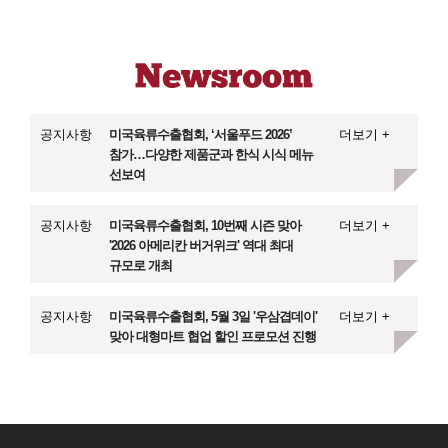
공지사항
미국육류수출협회, ‘서울푸드 2026’
더보기 +
참가…다양한 제품군과 한식 시식 메뉴
선보여
공지사항
미국육류수출협회, 10번째 시즌 맞아
더보기 +
'2026 아메리칸 버거위크' 역대 최대
규모로 개최
공지사항
미국육류수출협회, 5월 3일 '우삼겹데이'
더보기 +
맞아 대형마트 협업 할인 프로모션 진행