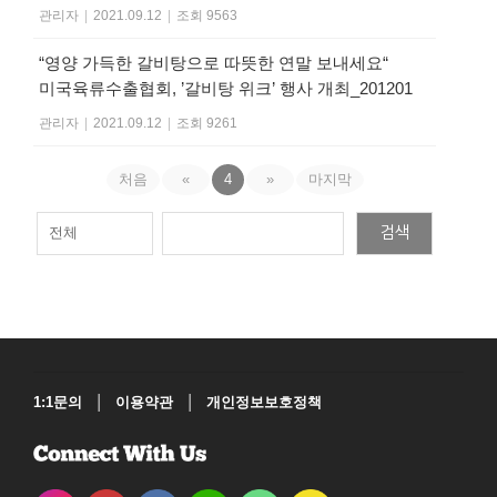
관리자
|
2021.09.12
|
조회 9563
“영양 가득한 갈비탕으로 따뜻한 연말 보내세요“
미국육류수출협회, ’갈비탕 위크’ 행사 개최_201201
관리자
|
2021.09.12
|
조회 9261
처음
«
4
»
마지막
검색
|
|
1:1문의
이용약관
개인정보보호정책