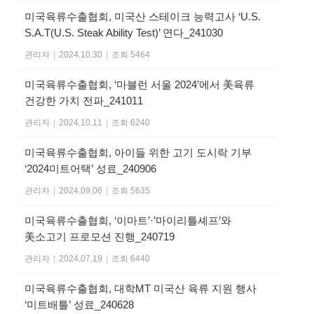
미국육류수출협회, 미국산 스테이크 능력고사 ‘U.S.
S.A.T(U.S. Steak Ability Test)’ 연다_241030
관리자
|
2024.10.30
|
조회 5464
미국육류수출협회, ‘마블런 서울 2024’에서 美육류
건강한 가치 전파_241011
관리자
|
2024.10.11
|
조회 6240
미국육류수출협회, 아이들 위한 고기 도시락 기부
‘2024미트어택’ 성료_240906
관리자
|
2024.09.06
|
조회 5635
미국육류수출협회, ‘이마트’·’마이리틀셰프’와
美소고기 프로모션 진행_240719
관리자
|
2024.07.19
|
조회 6440
미국육류수출협회, 대학MT 미국산 육류 지원 행사
‘미트배틀’ 성료_240628