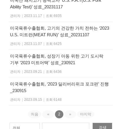
미국산 돼지고기 능력고사 ‘U.S. P.A.T(U.S. Pork
Ability Test)’ 성료_20231117
관리자
|
2023.11.17
|
조회 6935
미국육류수출협회, 고기의 건강한 가치 전하는 ‘2023
U.S. 미트런(MEAT RUN)’ 성료_20231107
관리자
|
2023.11.07
|
조회 6425
미국육류수출협회, 성장기 아동 위한 고기 도시락
기부 ‘2023 미트어택’ 성료_230921
관리자
|
2023.09.21
|
조회 6436
미국육류수출협회, ‘2023 딜리버리위크 포크편’ 진행
_230915
관리자
|
2023.09.15
|
조회 6148
처음
«
2
»
마지막
검색