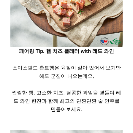
페어링
Tip.
햄 치즈 플래터
with
레드 와인
스미스필드 촙트햄은 육질이 살아 있어서 보기만
해도 군침이 나오는데요
,
짭짤한 햄
,
고소한 치즈
,
달콤한 과일을 곁들여 레
드 와인 한잔과 함께 최고의 단짠단짠 술 안주를
만들어보세요
.