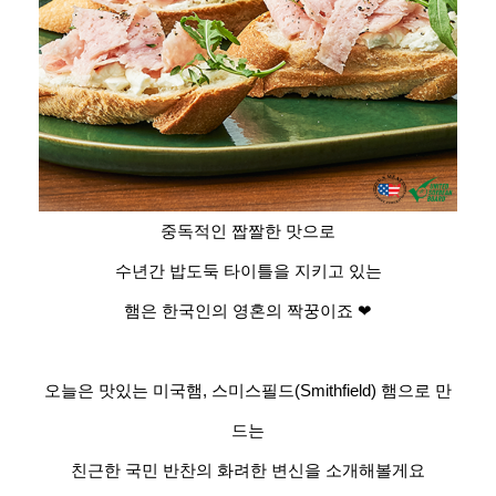
중독적인 짭짤한 맛으로
수년간 밥도둑 타이틀을 지키고 있는
햄은 한국인의 영혼의 짝꿍이죠 ❤
오늘은 맛있는 미국햄
,
스미스필드
(Smithfield)
햄으로 만
드는
친근한 국민 반찬의 화려한 변신을 소개해볼게요