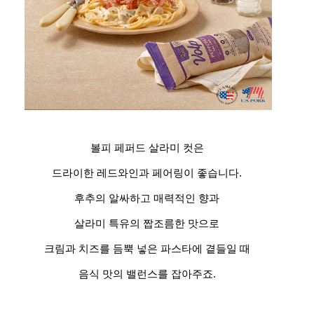
볼피 페퍼드 살라미 컷은
드라이한 레드와인과 페어링이 좋습니다.
후추의 알싸하고 매력적인 향과
살라미 특유의 짭조름한 맛으로
크림과 치즈를 듬뿍 넣은 파스타에 곁들일 때
음식 맛의 밸런스를 잡아주죠.