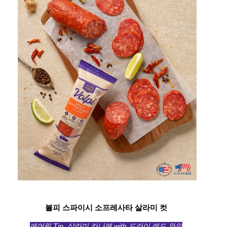
볼피 스파이시 소프레사타 살라미 컷
페어링 Tip. 살라미 카나페 with 드라이 레드 와인