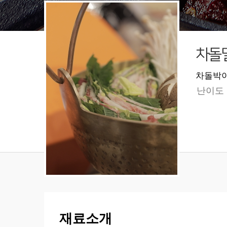
차돌
차돌박
난이도
재료소개