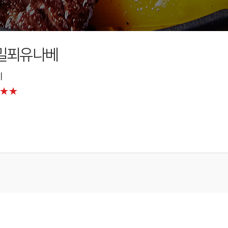
밀푀유나베
이
★★