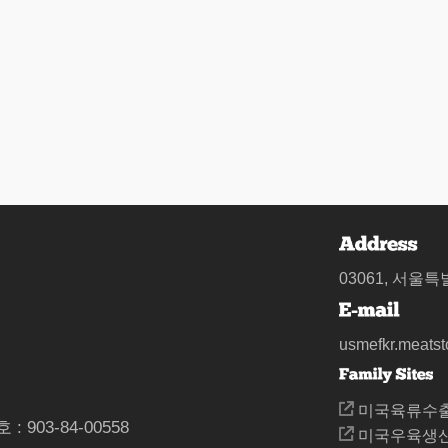
03061, 서울
usmefkr.meats
미국육류수출협
: 903-84-00558
미국우육생산