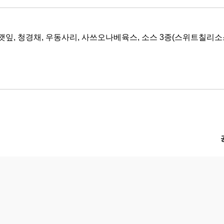
, 깻잎, 청경채, 우동사리, 사쓰오나베육스, 소스 3종(스위트칠리소