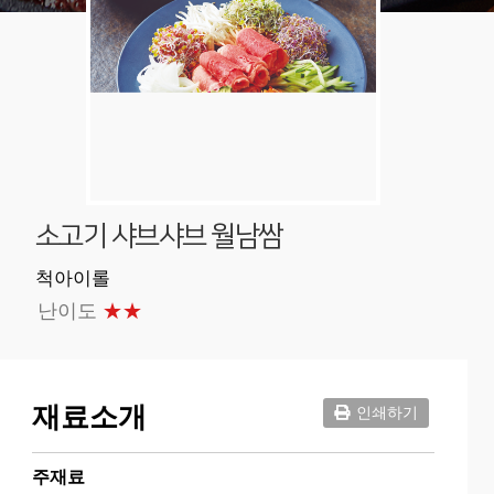
소고기 샤브샤브 월남쌈
척아이롤
난이도
★★
재료소개
인쇄하기
주재료