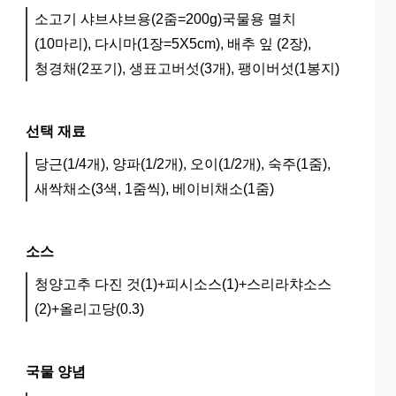
소고기 샤브샤브용(2줌=200g)국물용 멸치
(10마리), 다시마(1장=5X5cm), 배추 잎 (2장),
청경채(2포기), 생표고버섯(3개), 팽이버섯(1봉지)
선택 재료
당근(1/4개), 양파(1/2개), 오이(1/2개), 숙주(1줌),
새싹채소(3색, 1줌씩), 베이비채소(1줌)
소스
청양고추 다진 것(1)+피시소스(1)+스리라챠소스
(2)+올리고당(0.3)
국물 양념