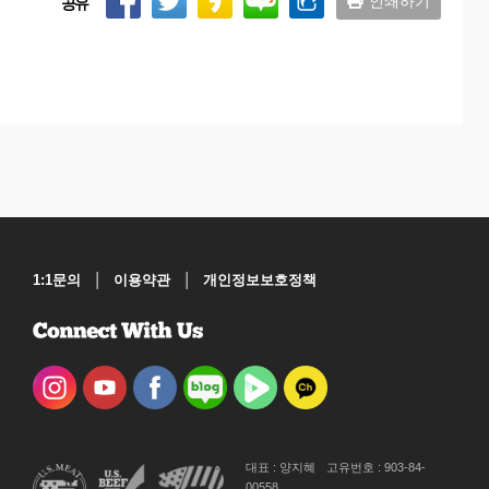
인쇄하기
공유
|
|
1:1문의
이용약관
개인정보보호정책
대표 : 양지혜
고유번호 : 903-84-
00558