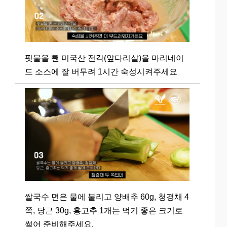
핏물을 뺀 미국산 전각(앞다리살)을 마리네이
드 소스에 잘 버무려 1시간 숙성시켜주세요
쌀국수 면은 물에 불리고 양배추 60g, 청경채 4
쪽, 당근 30g, 홍고추 1개는 먹기 좋은 크기로
썰어 준비해주세요.