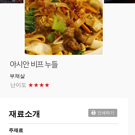
아시안 비프 누들
부채살
난이도
★★★★
재료소개
인쇄하기
주재료