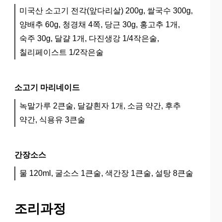
미국산 소고기 전각(앞다리살) 200g, 쌀국수 300g,
양배추 60g, 청경채 4쪽, 당근 30g, 홍고추 1개,
숙주 30g, 달걀 1개, 다진생강 1/4작은술,
칠리페이스트 1/2작은술
소고기 마리네이드
녹말가루 2큰술, 달걀흰자 1개, 소금 약간, 후추
약간, 식용유 3큰술
간장소스
물 120ml, 굴소스 1큰술, 색간장 1큰술, 설탕 8큰술
조리과정