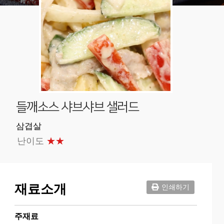
들깨소스 샤브샤브 샐러드
삼겹살
난이도
★★
재료소개
인쇄하기
주재료