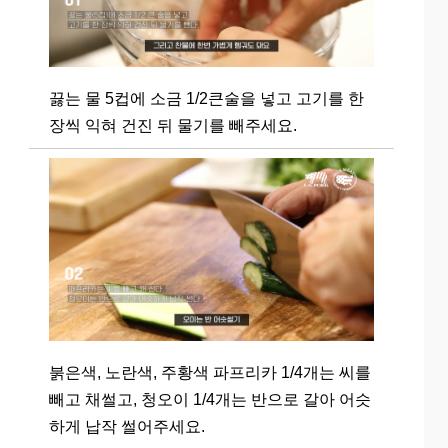
끓는 물 5컵에 소금 1/2큰술을 넣고 고기를 한
장씩 익혀 건진 뒤 물기를 빼주세요.
붉은색, 노란색, 주황색 파프리카 1/4개는 씨를
빼고 채썰고, 청오이 1/4개는 반으로 갈아 어슷
하게 납작 썰어주세요.