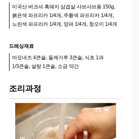
미국산 버크셔 흑돼지 삼겹살 샤브샤브용 150g,
붉은색 파프리카 1/4개, 주황색 파프리카 1/4개,
노란색 파프리카 1/4개, 양파 1/4개, 청오이 1/4개
드레싱재료
마요네즈 4큰술, 들깨가루 3큰술, 식초 1과
1/3큰술, 설탕 1큰술, 소금 약간
조리과정