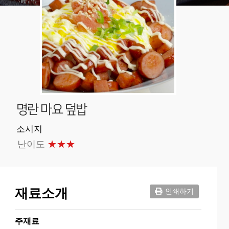
명란 마요 덮밥
소시지
난이도
★★★
재료소개
인쇄하기
주재료