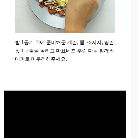
밥 1공기 위에 준비해둔 계란, 햄, 소시지, 명란
젓 1큰술을 올리고 마요네즈 뿌린 다음 참깨와
대파로 마무리해주세요.