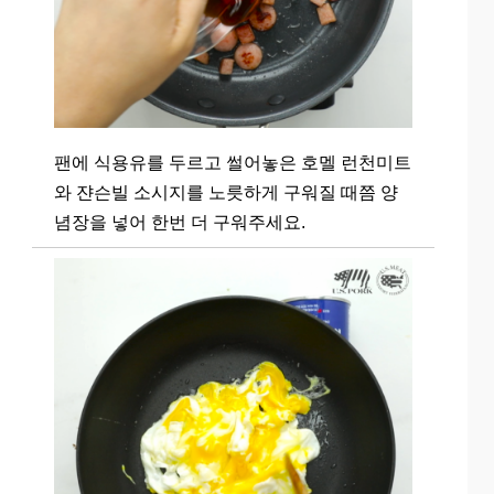
팬에 식용유를 두르고 썰어놓은 호멜 런천미트
와 쟌슨빌 소시지를 노릇하게 구워질 때쯤 양
념장을 넣어 한번 더 구워주세요.