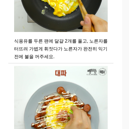
식용유를 두른 팬에 달걀 2개를 풀고, 노른자를
터뜨려 가볍게 휘젓다가 노른자가 완전히 익기
전에 불을 꺼주세요.