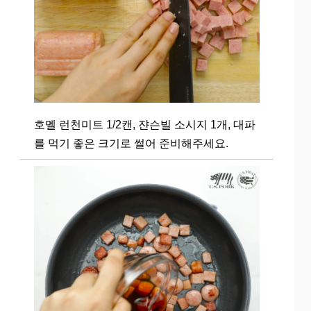
호멜 런천미트 1/2캔, 쟌슨빌 소시지 1개, 대파
를 먹기 좋은 크기로 썰어 준비해주세요.