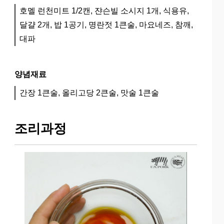
호멜 런천미트 1/2캔, 쟌슨빌 소시지 1개, 식용유,
달걀 2개, 밥 1공기, 명란젓 1큰술, 마요네즈, 참깨,
대파
양념재료
간장 1큰술, 올리고당 2큰술, 맛술 1큰술
조리과정