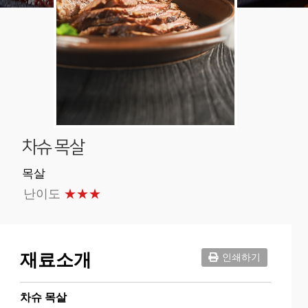
차슈 목살
목살
난이도
★★★
재료소개
인쇄하기
차슈 목살