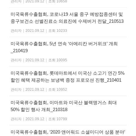
관리자
|
2021.09.12
|
조회 10658
미국육류수출협회, 코로나19 서울 중구 예방접종센터 및
중구보건소 선별진료소 의료진에 수제버거 전달_210513
관리자
|
2021.09.12
|
조회 10233
미국육류수출협회, 5년 연속 ‘아메리칸 버거위크’ 개최
_210419
관리자
|
2021.09.12
|
조회 10095
미국육류수출협회, 롯데마트에서 미국산 소고기 연간 5%
할인 혜택 제공하는 보냉백 증정 프로모션 진행_210401
관리자
|
2021.09.12
|
조회 10952
미국육류수출협회, 이마트와 미국산 블랙앵거스 최대
50% 할인 행사 개최_210318
관리자
|
2021.09.12
|
조회 10799
미국육류수출협회, ‘2020 앤어워드 소셜미디어 상품 분야’