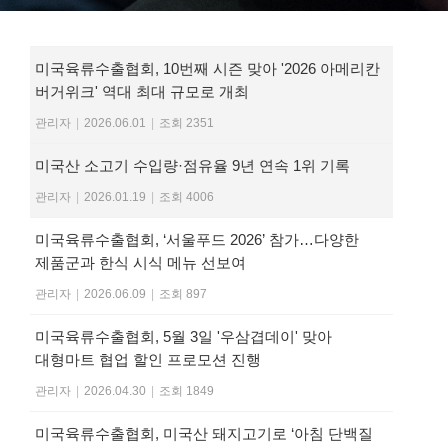
미국육류수출협회, 10번째 시즌 맞아 '2026 아메리칸
버거위크' 역대 최대 규모로 개최
관리자
|
2026.06.01
|
조회 2351
미국산 소고기 수입량·점유율 9년 연속 1위 기록
관리자
|
2026.01.19
|
조회 4006
미국육류수출협회, ‘서울푸드 2026’ 참가…다양한
제품군과 한식 시식 메뉴 선보여
관리자
|
2026.06.09
|
조회 897
미국육류수출협회, 5월 3일 '우삼겹데이' 맞아
대형마트 협업 할인 프로모션 진행
관리자
|
2026.04.30
|
조회 1849
미국육류수출협회, 미국산 돼지고기로 ‘아침 단백질