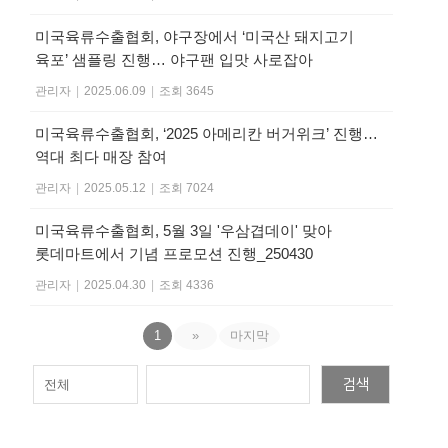
미국육류수출협회, 야구장에서 ‘미국산 돼지고기
육포’ 샘플링 진행… 야구팬 입맛 사로잡아
관리자
|
2025.06.09
|
조회 3645
미국육류수출협회, ‘2025 아메리칸 버거위크’ 진행…
역대 최다 매장 참여
관리자
|
2025.05.12
|
조회 7024
미국육류수출협회, 5월 3일 '우삼겹데이' 맞아
롯데마트에서 기념 프로모션 진행_250430
관리자
|
2025.04.30
|
조회 4336
1
»
마지막
검색