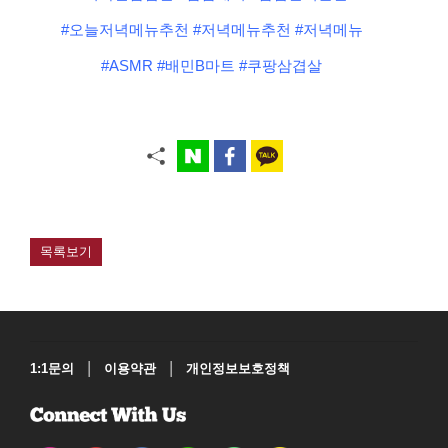
#오늘저녁메뉴추천 #저녁메뉴추천 #저녁메뉴
#ASMR #배민B마트 #쿠팡삼겹살
목록보기
|
|
1:1문의
이용약관
개인정보보호정책