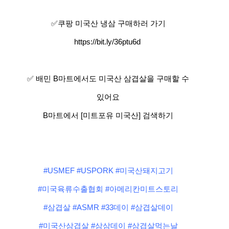
✅쿠팡 미국산 냉삼 구매하러 가기
https://bit.ly/36ptu6d
✅ 배민 B마트에서도 미국산 삼겹살을 구매할 수
있어요
B마트에서 [미트포유 미국산] 검색하기
#USMEF #USPORK #미국산돼지고기
#미국육류수출협회 #아메리칸미트스토리
#삼겹살 #ASMR #33데이 #삼겹살데이
#미국산삼겹살 #삼삼데이 #삼겹살먹는날