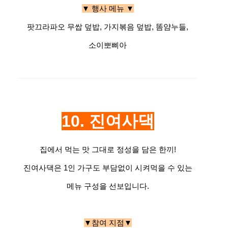
▼ 행사 메뉴 ▼
팟끄라파오 무쌉 덮밥, 가지볶음 덮밥, 똠얌누들,
소이뽀삐아
10. 진여사댁
집에서 먹는 맛 그대로 정성을 담은 한끼!
진여사댁은 1인 가구도 부담없이 시켜먹을 수 있는
메뉴 구성을 선보입니다.
▼참여 지점▼