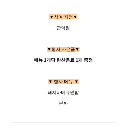
▼참여 지점▼
관악점
▼행사 사은품▼
메뉴 1개당 탄산음료 1개 증정
▼ 행사 메뉴 ▼
돼지바베큐덮밥
분짜