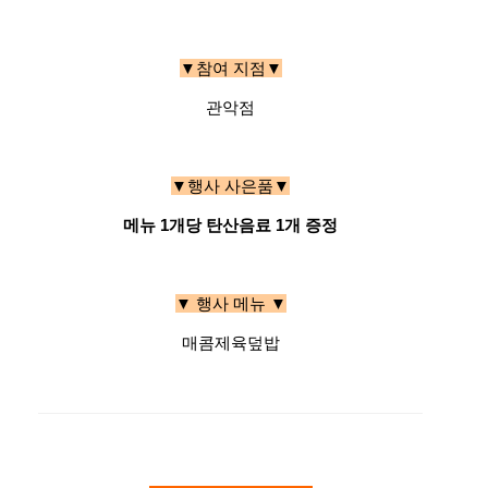
▼참여 지점▼
관악점
▼행사 사은품▼
메뉴 1개당 탄산음료 1개 증정
▼ 행사 메뉴 ▼
매콤제육덮밥