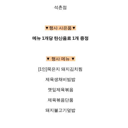
석촌점
▼행사 사은품▼
메뉴 1개당 탄산음료 1개 증정
▼ 행사 메뉴 ▼
[1인]묵은지 돼지김치찜
제육생채비빔밥
깻잎제육볶음
제육볶음단품
돼지불고기덮밥