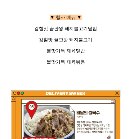
▼ 행사 메뉴 ▼
감칠맛 끝판왕 돼지불고기덮밥
감칠맛 끝판왕 돼지불고기
불맛가득 제육덮밥
불맛가득 제육볶음