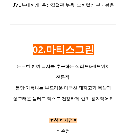
JVL 부대찌개,
우삼겹철판 볶음,
모짜렐라 부대볶음
02.마티스그린
든든한 한끼 식사를 추구하는 샐러드&샌드위치
전문점!
불맛 가득나는 부드러운 미국산 돼지고기 목살과
싱그러운 샐러드 믹스로 건강하게 한끼 챙겨먹어요
▼참여 지점▼
석촌점