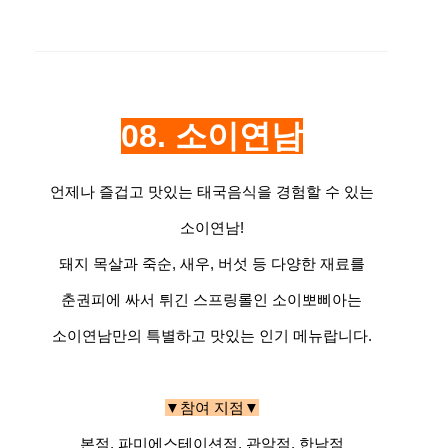
08. 소이연남
언제나 즐겁고 맛있는 태국음식을 경험할 수 있는
소이연남!
돼지 목살과 죽순, 새우, 버섯 등 다양한 재료를
춘권피에 싸서 튀긴 스프링롤인 소이뽀삐아는
소이연남만의 특별하고 맛있는 인기 메뉴랍니다.
▼참여 지점▼
본점, 파미에스테이션점, 관악점, 한남점