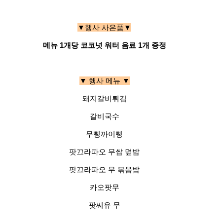
▼행사 사은품▼
메뉴 1개당 코코넛 워터 음료 1개 증정
▼ 행사 메뉴 ▼
돼지갈비튀김
갈비국수
무삥까이삥
팟끄라파오 무쌉 덮밥
팟끄라파오 무 볶음밥
카오팟무
팟씨유 무