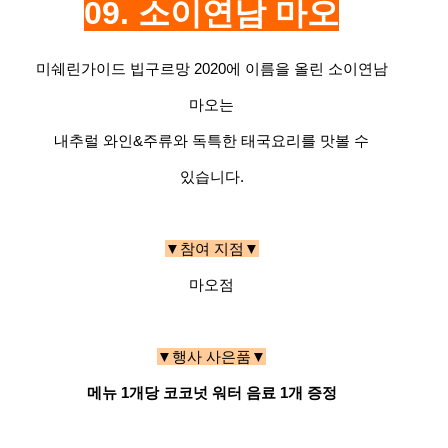
09. 소이연남
마오
미쉐린가이드 빕구르망 2020에 이름을 올린 소이연남
마오는
내추럴 와인&주류와 독특한 태국요리를 맛볼 수
있습니다.
▼참여 지점▼
마오점
▼행사 사은품▼
메뉴 1개당 코코넛 워터 음료 1개 증정