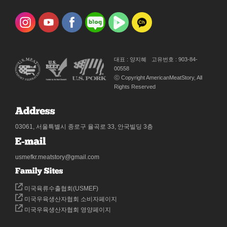
대표 : 양지혜
고유번호 : 903-84-
00558
ⓒ Copyright AmericanMeatStory, All
Rights Reserved
03061, 서울특별시 종로구 율곡로 33, 안국빌딩 3층
usmefkr.meatstory@gmail.com
미국육류수출협회(USMEF)
미국우육생산자협회 소비자페이지
미국우육생산자협회 영양페이지