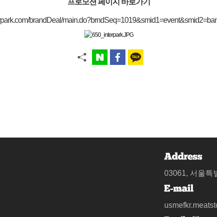
프로모션 페이지 바로가기
interpark.com/brandDeal/main.do?brndSeq=1019&smid1=event&smid2=b
03061, 서울
usmefkr.meats