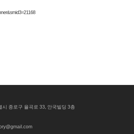
anner&smid3=21168
특별시 종로구 율곡로 33, 안국빌딩 3층
tory@gmail.com