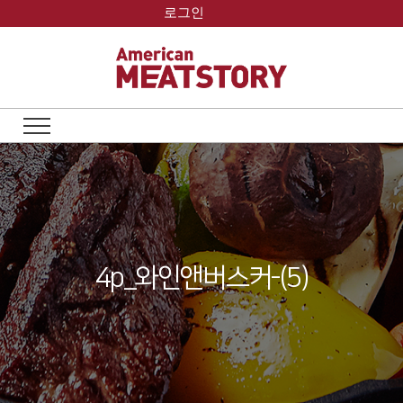
Skip
로그인
to
content
4p_와인앤버스커-(5)