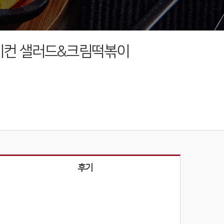
베이컨 샐러드&크림떡볶이
후기