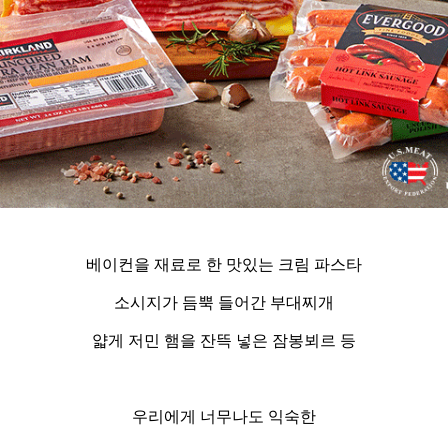
베이컨을 재료로 한 맛있는 크림 파스타
소시지가 듬뿍 들어간 부대찌개
얇게 저민 햄을 잔뜩 넣은 잠봉뵈르 등
우리에게 너무나도 익숙한