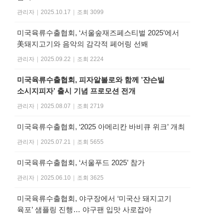
관리자
|
2025.10.17
|
조회 3099
미국육류수출협회, ‘서울숲재즈페스티벌 2025’에서
美돼지고기와 음악의 감각적 페어링 선봬
관리자
|
2025.09.22
|
조회 2224
미국육류수출협회, 피자알볼로와 함께 ’쟌슨빌
소시지피자’ 출시 기념 프로모션 전개
관리자
|
2025.08.07
|
조회 2719
미국육류수출협회, ‘2025 아메리칸 바비큐 위크’ 개최
관리자
|
2025.07.21
|
조회 5655
미국육류수출협회, ‘서울푸드 2025’ 참가
관리자
|
2025.06.10
|
조회 3625
미국육류수출협회, 야구장에서 ‘미국산 돼지고기
육포’ 샘플링 진행… 야구팬 입맛 사로잡아