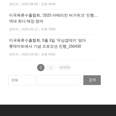
관리자
|
2025.06.09
|
조회 3648
미국육류수출협회, ‘2025 아메리칸 버거위크’ 진행…
역대 최다 매장 참여
관리자
|
2025.05.12
|
조회 7048
미국육류수출협회, 5월 3일 '우삼겹데이' 맞아
롯데마트에서 기념 프로모션 진행_250430
관리자
|
2025.04.30
|
조회 4342
1
»
마지막
검색