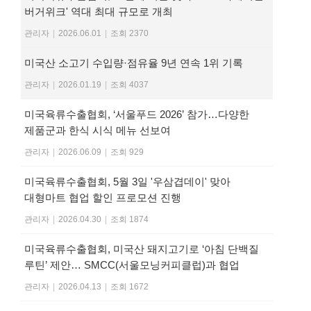
버거위크' 역대 최대 규모로 개최
관리자
|
2026.06.01
|
조회 2370
미국산 소고기 수입량·점유율 9년 연속 1위 기록
관리자
|
2026.01.19
|
조회 4037
미국육류수출협회, ‘서울푸드 2026’ 참가…다양한
제품군과 한식 시식 메뉴 선보여
관리자
|
2026.06.09
|
조회 929
미국육류수출협회, 5월 3일 '우삼겹데이' 맞아
대형마트 협업 할인 프로모션 진행
관리자
|
2026.04.30
|
조회 1874
미국육류수출협회, 미국산 돼지고기로 ‘아침 단백질
루틴’ 제안… SMCC(서울모닝커피클럽)과 협업
관리자
|
2026.04.13
|
조회 1672