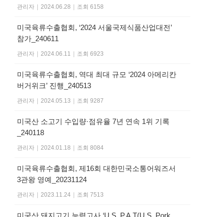
관리자
|
2024.06.28
|
조회 6158
미국육류수출협회, ‘2024 서울국제식품산업대전’
참가_240611
관리자
|
2024.06.11
|
조회 6923
미국육류수출협회, 역대 최대 규모 ‘2024 아메리칸
버거위크’ 진행_240513
관리자
|
2024.05.13
|
조회 9287
미국산 소고기 수입량·점유율 7년 연속 1위 기록
_240118
관리자
|
2024.01.18
|
조회 8084
미국육류수출협회, 제16회 대한민국소통어워즈서
3관왕 영예_20231124
관리자
|
2023.11.24
|
조회 7513
미국산 돼지고기 능력고사 ‘U.S. P.A.T(U.S. Pork