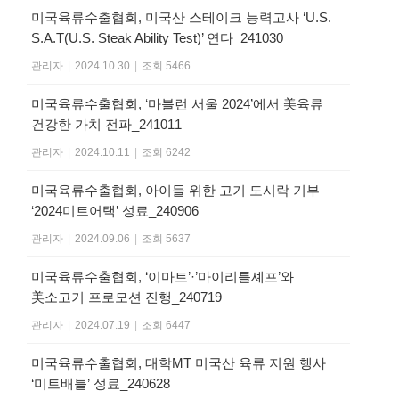
미국육류수출협회, 미국산 스테이크 능력고사 ‘U.S.
S.A.T(U.S. Steak Ability Test)’ 연다_241030
관리자
|
2024.10.30
|
조회 5466
미국육류수출협회, ‘마블런 서울 2024’에서 美육류
건강한 가치 전파_241011
관리자
|
2024.10.11
|
조회 6242
미국육류수출협회, 아이들 위한 고기 도시락 기부
‘2024미트어택’ 성료_240906
관리자
|
2024.09.06
|
조회 5637
미국육류수출협회, ‘이마트’·’마이리틀셰프’와
美소고기 프로모션 진행_240719
관리자
|
2024.07.19
|
조회 6447
미국육류수출협회, 대학MT 미국산 육류 지원 행사
‘미트배틀’ 성료_240628