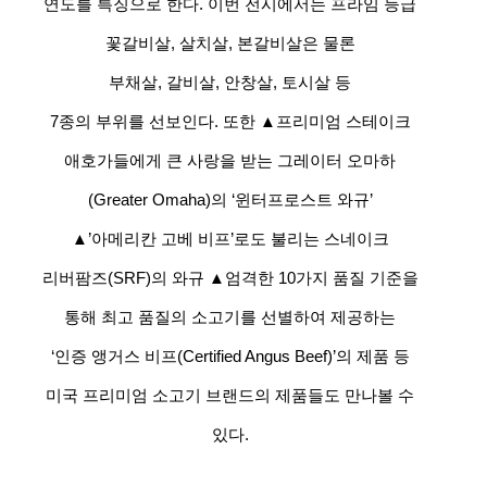
연도를 특징으로 한다. 이번 전시에서는 프라임 등급
꽃갈비살, 살치살, 본갈비살은 물론
부채살, 갈비살, 안창살, 토시살 등
7종의 부위를 선보인다. 또한 ▲프리미엄 스테이크
애호가들에게 큰 사랑을 받는 그레이터 오마하
(Greater Omaha)의 ‘윈터프로스트 와규’
▲’아메리칸 고베 비프’로도 불리는 스네이크
리버팜즈(SRF)의 와규 ▲엄격한 10가지 품질 기준을
통해 최고 품질의 소고기를 선별하여 제공하는
‘인증 앵거스 비프(Certified Angus Beef)’의 제품 등
미국 프리미엄 소고기 브랜드의 제품들도 만나볼 수
있다.