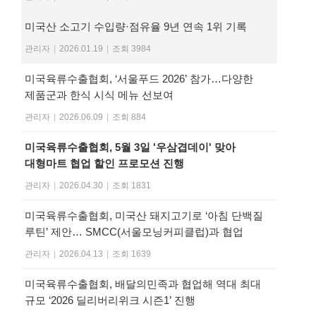
미국산 소고기 수입량·점유율 9년 연속 1위 기록
관리자
|
2026.01.19
|
조회 3984
미국육류수출협회, ‘서울푸드 2026’ 참가…다양한
제품군과 한식 시식 메뉴 선보여
관리자
|
2026.06.09
|
조회 884
미국육류수출협회, 5월 3일 '우삼겹데이' 맞아
대형마트 협업 할인 프로모션 진행
관리자
|
2026.04.30
|
조회 1831
미국육류수출협회, 미국산 돼지고기로 ‘아침 단백질
루틴’ 제안… SMCC(서울모닝커피클럽)과 협업
관리자
|
2026.04.13
|
조회 1639
미국육류수출협회, 배달의민족과 협업해 역대 최대
규모 ‘2026 딜리버리위크 시즌1’ 진행