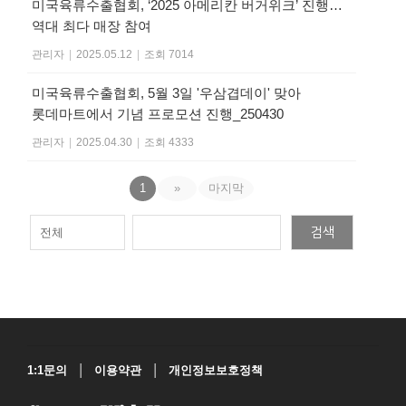
미국육류수출협회, ‘2025 아메리칸 버거위크’ 진행…
역대 최다 매장 참여
관리자
|
2025.05.12
|
조회 7014
미국육류수출협회, 5월 3일 '우삼겹데이' 맞아
롯데마트에서 기념 프로모션 진행_250430
관리자
|
2025.04.30
|
조회 4333
1
»
마지막
검색
|
|
1:1문의
이용약관
개인정보보호정책