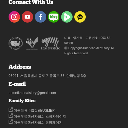
대표 : 양지혜
고유번호 : 903-84-
00558
ⓒ Copyright AmericanMeatStory, All
Rights Reserved
03061, 서울특별시 종로구 율곡로 33, 안국빌딩 3층
usmefkr.meatstory@gmail.com
미국육류수출협회(USMEF)
미국우육생산자협회 소비자페이지
미국우육생산자협회 영양페이지