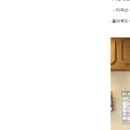
- 미국산
- 풀리쿡드