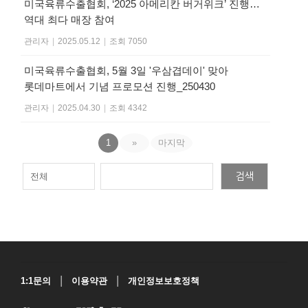
미국육류수출협회, ‘2025 아메리칸 버거위크’ 진행…
역대 최다 매장 참여
관리자
|
2025.05.12
|
조회 7050
미국육류수출협회, 5월 3일 '우삼겹데이' 맞아
롯데마트에서 기념 프로모션 진행_250430
관리자
|
2025.04.30
|
조회 4342
1
»
마지막
검색
|
|
1:1문의
이용약관
개인정보보호정책