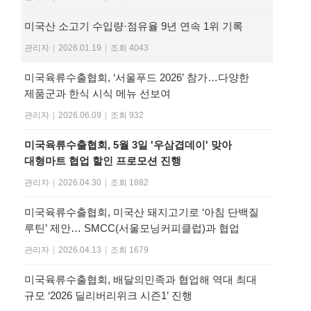
미국산 소고기 수입량·점유율 9년 연속 1위 기록
관리자
|
2026.01.19
|
조회 4043
미국육류수출협회, ‘서울푸드 2026’ 참가…다양한
제품군과 한식 시식 메뉴 선보여
관리자
|
2026.06.09
|
조회 932
미국육류수출협회, 5월 3일 '우삼겹데이' 맞아
대형마트 협업 할인 프로모션 진행
관리자
|
2026.04.30
|
조회 1882
미국육류수출협회, 미국산 돼지고기로 ‘아침 단백질
루틴’ 제안… SMCC(서울모닝커피클럽)과 협업
관리자
|
2026.04.13
|
조회 1679
미국육류수출협회, 배달의민족과 협업해 역대 최대
규모 ‘2026 딜리버리위크 시즌1’ 진행