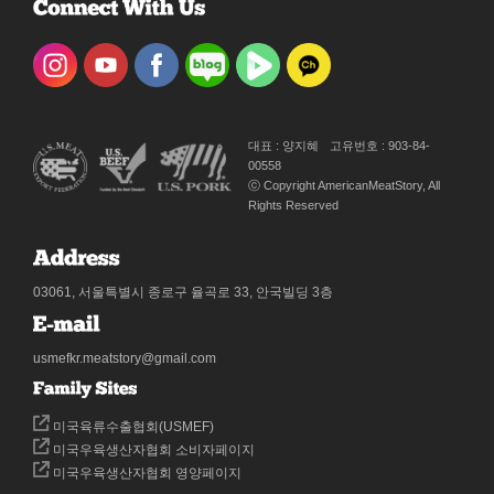
대표 : 양지혜
고유번호 : 903-84-
00558
ⓒ Copyright AmericanMeatStory, All
Rights Reserved
03061, 서울특별시 종로구 율곡로 33, 안국빌딩 3층
usmefkr.meatstory@gmail.com
미국육류수출협회(USMEF)
미국우육생산자협회 소비자페이지
미국우육생산자협회 영양페이지