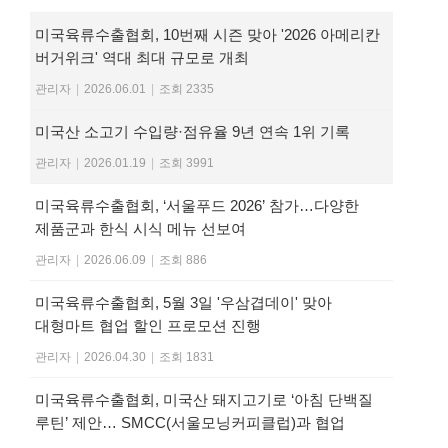
미국육류수출협회, 10번째 시즌 맞아 '2026 아메리칸
버거위크' 역대 최대 규모로 개최
관리자
|
2026.06.01
|
조회 2335
미국산 소고기 수입량·점유율 9년 연속 1위 기록
관리자
|
2026.01.19
|
조회 3991
미국육류수출협회, ‘서울푸드 2026’ 참가…다양한
제품군과 한식 시식 메뉴 선보여
관리자
|
2026.06.09
|
조회 886
미국육류수출협회, 5월 3일 '우삼겹데이' 맞아
대형마트 협업 할인 프로모션 진행
관리자
|
2026.04.30
|
조회 1831
미국육류수출협회, 미국산 돼지고기로 ‘아침 단백질
루틴’ 제안… SMCC(서울모닝커피클럽)과 협업