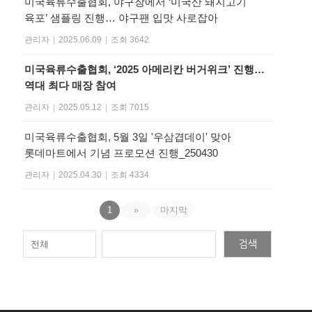
미국육류수출협회, 야구장에서 ‘미국산 돼지고기
육포’ 샘플링 진행… 야구팬 입맛 사로잡아
관리자
|
2025.06.09
|
조회 3642
미국육류수출협회, ‘2025 아메리칸 버거위크’ 진행…
역대 최다 매장 참여
관리자
|
2025.05.12
|
조회 7015
미국육류수출협회, 5월 3일 '우삼겹데이' 맞아
롯데마트에서 기념 프로모션 진행_250430
관리자
|
2025.04.30
|
조회 4334
1
»
마지막
검색