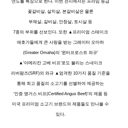
연도를 특징으로 한다. 이번 전시에서는 프라임 등급
꽃갈비살, 살치살, 본갈비살은 물론
부채살, 갈비살, 안창살, 토시살 등
7종의 부위를 선보인다. 또한 ▲프리미엄 스테이크
애호가들에게 큰 사랑을 받는 그레이터 오마하
(Greater Omaha)의 ‘윈터프로스트 와규’
▲’아메리칸 고베 비프’로도 불리는 스네이크
리버팜즈(SRF)의 와규 ▲엄격한 10가지 품질 기준을
통해 최고 품질의 소고기를 선별하여 제공하는
‘인증 앵거스 비프(Certified Angus Beef)’의 제품 등
미국 프리미엄 소고기 브랜드의 제품들도 만나볼 수
있다.