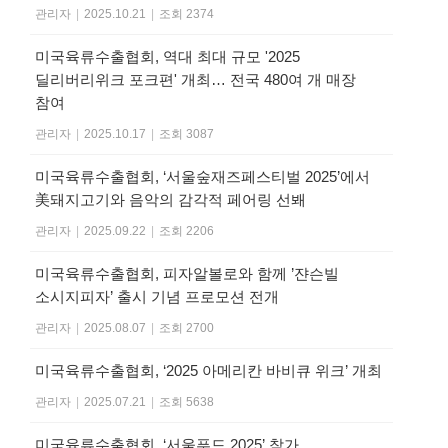
관리자
|
2025.10.21
|
조회 2374
미국육류수출협회, 역대 최대 규모 '2025
딜리버리위크 포크편' 개최… 전국 480여 개 매장
참여
관리자
|
2025.10.17
|
조회 3087
미국육류수출협회, ‘서울숲재즈페스티벌 2025’에서
美돼지고기와 음악의 감각적 페어링 선봬
관리자
|
2025.09.22
|
조회 2206
미국육류수출협회, 피자알볼로와 함께 ’쟌슨빌
소시지피자’ 출시 기념 프로모션 전개
관리자
|
2025.08.07
|
조회 2700
미국육류수출협회, ‘2025 아메리칸 바비큐 위크’ 개최
관리자
|
2025.07.21
|
조회 5638
미국육류수출협회, ‘서울푸드 2025’ 참가