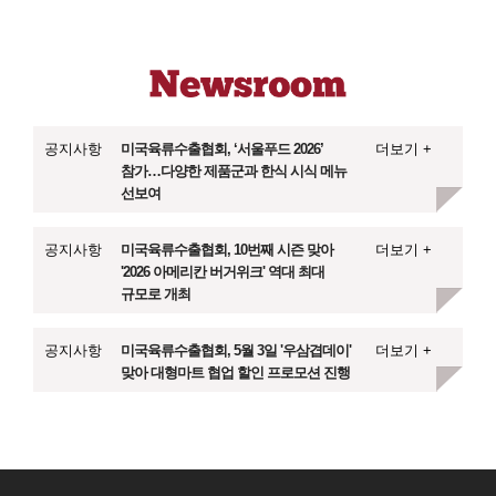
공지사항
미국육류수출협회, ‘서울푸드 2026’
더보기 +
참가…다양한 제품군과 한식 시식 메뉴
선보여
공지사항
미국육류수출협회, 10번째 시즌 맞아
더보기 +
'2026 아메리칸 버거위크' 역대 최대
규모로 개최
공지사항
미국육류수출협회, 5월 3일 '우삼겹데이'
더보기 +
맞아 대형마트 협업 할인 프로모션 진행