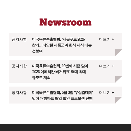
공지사항
미국육류수출협회, ‘서울푸드 2026’
더보기 +
참가…다양한 제품군과 한식 시식 메뉴
선보여
공지사항
미국육류수출협회, 10번째 시즌 맞아
더보기 +
'2026 아메리칸 버거위크' 역대 최대
규모로 개최
공지사항
미국육류수출협회, 5월 3일 '우삼겹데이'
더보기 +
맞아 대형마트 협업 할인 프로모션 진행