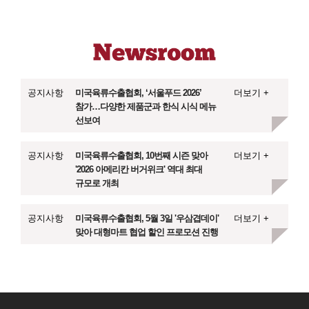
공지사항
미국육류수출협회, ‘서울푸드 2026’
더보기 +
참가…다양한 제품군과 한식 시식 메뉴
선보여
공지사항
미국육류수출협회, 10번째 시즌 맞아
더보기 +
'2026 아메리칸 버거위크' 역대 최대
규모로 개최
공지사항
미국육류수출협회, 5월 3일 '우삼겹데이'
더보기 +
맞아 대형마트 협업 할인 프로모션 진행