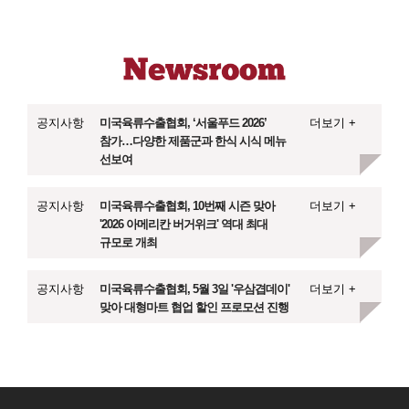
공지사항
미국육류수출협회, ‘서울푸드 2026’
더보기 +
참가…다양한 제품군과 한식 시식 메뉴
선보여
공지사항
미국육류수출협회, 10번째 시즌 맞아
더보기 +
'2026 아메리칸 버거위크' 역대 최대
규모로 개최
공지사항
미국육류수출협회, 5월 3일 '우삼겹데이'
더보기 +
맞아 대형마트 협업 할인 프로모션 진행