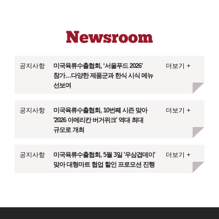
공지사항
미국육류수출협회, ‘서울푸드 2026’
더보기 +
참가…다양한 제품군과 한식 시식 메뉴
선보여
공지사항
미국육류수출협회, 10번째 시즌 맞아
더보기 +
'2026 아메리칸 버거위크' 역대 최대
규모로 개최
공지사항
미국육류수출협회, 5월 3일 '우삼겹데이'
더보기 +
맞아 대형마트 협업 할인 프로모션 진행