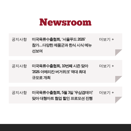
공지사항
미국육류수출협회, ‘서울푸드 2026’
더보기 +
참가…다양한 제품군과 한식 시식 메뉴
선보여
공지사항
미국육류수출협회, 10번째 시즌 맞아
더보기 +
'2026 아메리칸 버거위크' 역대 최대
규모로 개최
공지사항
미국육류수출협회, 5월 3일 '우삼겹데이'
더보기 +
맞아 대형마트 협업 할인 프로모션 진행