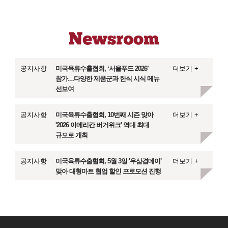
공지사항
미국육류수출협회, ‘서울푸드 2026’
더보기 +
참가…다양한 제품군과 한식 시식 메뉴
선보여
공지사항
미국육류수출협회, 10번째 시즌 맞아
더보기 +
'2026 아메리칸 버거위크' 역대 최대
규모로 개최
공지사항
미국육류수출협회, 5월 3일 '우삼겹데이'
더보기 +
맞아 대형마트 협업 할인 프로모션 진행