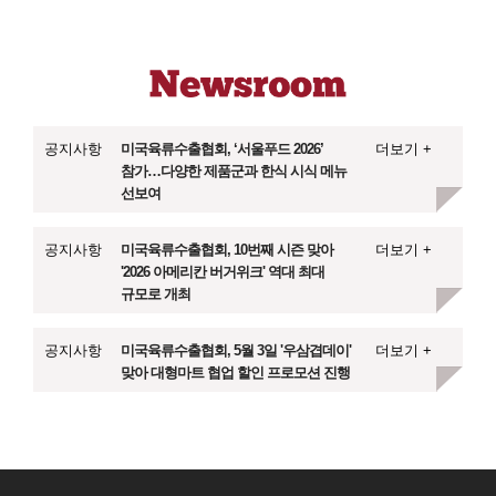
공지사항
미국육류수출협회, ‘서울푸드 2026’
더보기 +
참가…다양한 제품군과 한식 시식 메뉴
선보여
공지사항
미국육류수출협회, 10번째 시즌 맞아
더보기 +
'2026 아메리칸 버거위크' 역대 최대
규모로 개최
공지사항
미국육류수출협회, 5월 3일 '우삼겹데이'
더보기 +
맞아 대형마트 협업 할인 프로모션 진행