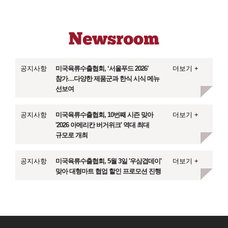
공지사항
미국육류수출협회, ‘서울푸드 2026’
더보기 +
참가…다양한 제품군과 한식 시식 메뉴
선보여
공지사항
미국육류수출협회, 10번째 시즌 맞아
더보기 +
'2026 아메리칸 버거위크' 역대 최대
규모로 개최
공지사항
미국육류수출협회, 5월 3일 '우삼겹데이'
더보기 +
맞아 대형마트 협업 할인 프로모션 진행