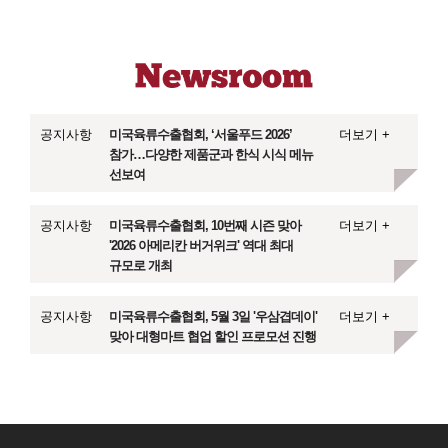
공지사항
미국육류수출협회, ‘서울푸드 2026’
더보기 +
참가…다양한 제품군과 한식 시식 메뉴
선보여
공지사항
미국육류수출협회, 10번째 시즌 맞아
더보기 +
'2026 아메리칸 버거위크' 역대 최대
규모로 개최
공지사항
미국육류수출협회, 5월 3일 '우삼겹데이'
더보기 +
맞아 대형마트 협업 할인 프로모션 진행